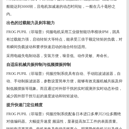
般能达到
3000
转，且电机加减速的动态时间短，一般在几十毫秒之
内。
出色的过载能力及刹车能力
FROG PUPIL
（菲瑞普）伺服电机采用工业级智能功率模块
IPM
，因具
有过载能力强，启动转矩大等特点，能承受三倍于额定转矩的负载，对
有瞬间负载波动和要求快速启动的场合特别适用。
采用电磁失电制动器，安装方便，噪音低、动作灵敏、寿命长。
自适应机械共振抑制与低频摆振抑制
FROG PUPIL
（菲瑞普）伺服控制系统具有自动、手动陷波滤波器，自
动、手动制振滤波器，参数设置简单方便，能够有效克服机械共振及抑
制低频摆振等现象。而且通过对外部干扰的实时观测并实时动态补偿，
减少因外部干扰引起的速度波动和转矩波动。
提升快速门定位精度
FROG PUPIL
（菲瑞普）伺服控制系统配备日本进口多摩川
23
位多圈绝
对值编码器。大幅提升速度
频温性，显著提高加工工件的表面质量。
转矩电流更平滑，电机发热及电磁干扰更小。明显降低电机运行及停止