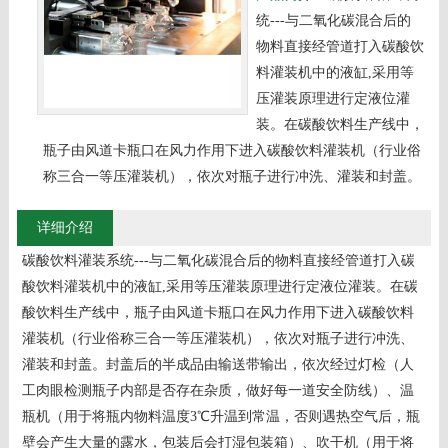
统---与二氧化碳混合后的
物料直接经管道打入碳酸饮
料灌装机中的液缸,采用等
压灌装原理进行定液位灌
装。在碳酸饮料生产线中，
瓶子由风道卡瓶口在风力作用下进入碳酸饮料灌装机（行业俗
称三合一等压灌装机），依次对瓶子进行冲洗、灌装和封盖。
详细介绍
碳酸饮料灌装系统---与二氧化碳混合后的物料直接经管道打入碳
酸饮料灌装机中的液缸,采用等压灌装原理进行定液位灌装。在碳
酸饮料生产线中，瓶子由风道卡瓶口在风力作用下进入碳酸饮料
灌装机（行业俗称三合一等压灌装机），依次对瓶子进行冲洗、
灌装和封盖。封盖后的半成品由输送带输出，依次经过灯检（人
工肉眼检测瓶子内部是否存在杂质，做好每一道安全防线）、温
瓶机（用于将瓶内物料温度3℃升温到常温，否则遇热空气后，瓶
壁会产生大量的露水，包装后会打湿包装箱）、吹干机（用于将