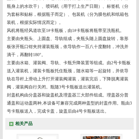
瓶身上的水吹干）、喷码机（用于打上生产日期）、标签机（分
为套标和贴标，根据瓶子而定）、包装机（分为膜包机和纸箱包
装机，根据实际情况而定）。
风机将瓶经风道吹至1#卡瓶板，由1#卡瓶板将瓶带至洗瓶机。
主要由夹瓶头、上圆盘、导轨组成，夹瓶头随上圆盘旋转，靠形
板张开瓶口钳夹持灌装瓶颈，依导轨作一百八十度翻转，冲洗并
滴干，再翻转180°。
主要由水箱、灌装阀、导轨、卡瓶升降装置等组成。由2号卡瓶板
送入灌装机，灌装卡瓶板托住瓶颈，随水箱等一起旋转，并依导
轨在导杆上滑动上升打开灌装阀灌装，灌装完后，下降脱离灌装
阀，灌装阀自行关闭。瓶随3号卡瓶板送出灌装机。
封盖机构由分盖器和旋盖机及理盖器三大部件组成。理盖器分普
通盖和运动盖两种,本设备可兼容完成两种盖型的封盖作用。瓶由3
号卡瓶板送入，完成卡盖，旋盖后由4号卡瓶板送出。
相关产品